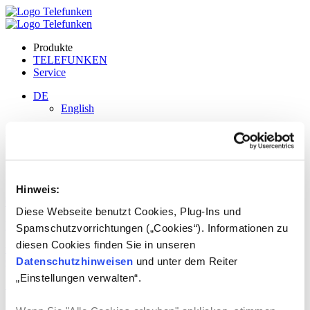
Produkte
TELEFUNKEN
Service
DE
English
Lizenzprodukte:
Geschirrspülmaschinen
Hinweis:
01.07.2024
-
Diese Webseite benutzt Cookies, Plug-Ins und
VESTEL Ticaret AS
Spamschutzvorrichtungen („Cookies“). Informationen zu
diesen Cookies finden Sie in unseren
weiterlesen
Datenschutzhinweisen
und unter dem Reiter
01.07.2024
-
„Einstellungen verwalten“.
Société Industrielle Méga / Electro-Service
weiterlesen