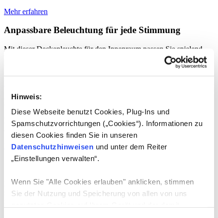
Mehr erfahren
Anpassbare Beleuchtung für jede Stimmung
Mit dieser Deckenleuchte für den Innenraum passen Sie spielend
leicht das Licht Ihrer Stimmung an – oder umgekehrt. Ganz bequem
vom Sofa aus.
Mehr erfahren
Hinweis:
LED-Panel mit RGB 319505TF
Diese Webseite benutzt Cookies, Plug-Ins und
Die Deckenleuchte, die Sie ganz individuell an Ihre Stimmung
Spamschutzvorrichtungen („Cookies“). Informationen zu
anpassen können.
diesen Cookies finden Sie in unseren
Mehr erfahren
Datenschutzhinweisen
und unter dem Reiter
„Einstellungen verwalten“.
Schlichter Klassiker mit alltagsstärken
Wenn Sie "Alle Cookies erlauben" anklicken, stimmen
Manche Lampen sollen sich nicht in den Vordergrund drängen,
sondern einfach nur Licht machen. Macht diese. Automatisch. Sie
Sie der Nutzung und Speicherung von allen von uns
müssen keinen Finger rühren.
genutzten Cookies auf Ihrem Gerät und der damit
verbundenen Datenerhebung, Datenverarbeitung,
Mehr erfahren