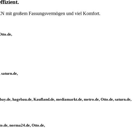
fizient.
 mit großem Fassungsvermögen und viel Komfort.
Otto.de
,
,
saturn.de
,
bay.de
,
hagebau.de
,
Kaufland.de
,
mediamarkt.de
,
metro.de
,
Otto.de
,
saturn.de
,
to.de
,
norma24.de
,
Otto.de
,