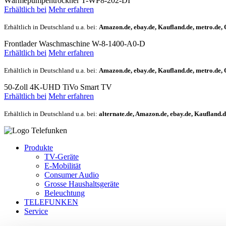
Wärmepumpen­trockner T-WP8-202-DI
Erhältlich bei
Mehr
erfahren
Erhältlich in Deutschland u.a. bei:
Amazon.de
,
ebay.de
,
Kaufland.de
,
metro.de
,
Frontlader Waschmaschine W-8-1400-A0-D
Erhältlich bei
Mehr
erfahren
Erhältlich in Deutschland u.a. bei:
Amazon.de
,
ebay.de
,
Kaufland.de
,
metro.de
,
50-Zoll 4K-UHD TiVo Smart TV
Erhältlich bei
Mehr
erfahren
Erhältlich in Deutschland u.a. bei:
alternate.de
,
Amazon.de
,
ebay.de
,
Kaufland.d
Produkte
TV-Geräte
E-Mobilität
Consumer Audio
Grosse Haushaltsgeräte
Beleuchtung
TELEFUNKEN
Service