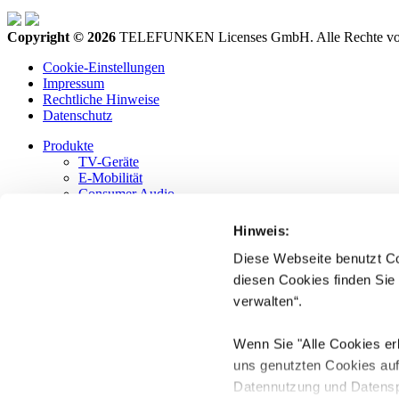
Copyright © 2026
TELEFUNKEN Licenses GmbH. Alle Rechte vor
Cookie-Einstellungen
Impressum
Rechtliche Hinweise
Datenschutz
Produkte
TV-Geräte
E-Mobilität
Consumer Audio
Grosse Haushaltsgeräte
Beleuchtung
Hinweis:
TELEFUNKEN
Service
Diese Webseite benutzt Co
diesen Cookies finden Sie
DE
EN
verwalten“.
Wenn Sie "Alle Cookies er
uns genutzten Cookies au
Datennutzung und Datens