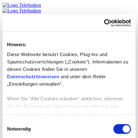
Produkte
TELEFUNKEN
Service
DE
Hinweis:
English
Diese Webseite benutzt Cookies, Plug-Ins und
Lizenzprodukte:
Spamschutzvorrichtungen („Cookies“). Informationen zu
diesen Cookies finden Sie in unseren
Wasserspender
Datenschutzhinweisen
und unter dem Reiter
„Einstellungen verwalten“.
01.07.2024
-
Wenn Sie "Alle Cookies erlauben" anklicken, stimmen
Star Glory
Sie der Nutzung und Speicherung von allen von uns
weiterlesen
genutzten Cookies auf Ihrem Gerät und der damit
verbundenen Datenerhebung, Datenverarbeitung,
Einwilligungsauswahl
Produkte
Datennutzung und Datenspeicherung zu.
Notwendig
TV-Geräte
E-Mobilität