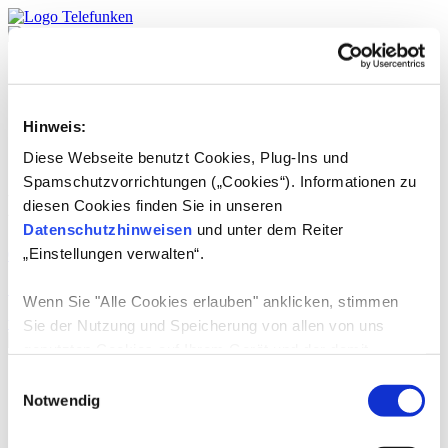
Produkte
TELEFUNKEN
Service
Hinweis:
DE
English
Diese Webseite benutzt Cookies, Plug-Ins und
Spamschutzvorrichtungen („Cookies“). Informationen zu
Lizenzprodukte:
Soundbars
diesen Cookies finden Sie in unseren
Datenschutzhinweisen
und unter dem Reiter
„Einstellungen verwalten“.
01.07.2024
-
SOMECO
Wenn Sie "Alle Cookies erlauben" anklicken, stimmen
weiterlesen
Sie der Nutzung und Speicherung von allen von uns
genutzten Cookies auf Ihrem Gerät und der damit
verbundenen Datenerhebung, Datenverarbeitung,
Produkte
Einwilligungsauswahl
TV-Geräte
Datennutzung und Datenspeicherung zu.
Notwendig
E-Mobilität
Consumer Audio
Wenn Sie die Verwendung von nicht-erforderlichen
Grosse Haushaltsgeräte