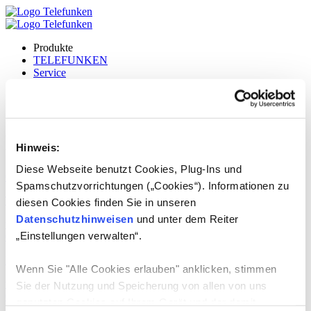
Produkte
TELEFUNKEN
Service
DE
English
Lizenzprodukte:
Reiskocher
Hinweis:
Diese Webseite benutzt Cookies, Plug-Ins und
01.07.2024
-
Spamschutzvorrichtungen („Cookies“). Informationen zu
TOP Trading SRL
diesen Cookies finden Sie in unseren
Datenschutzhinweisen
und unter dem Reiter
weiterlesen
„Einstellungen verwalten“.
01.07.2024
-
MONTARA LTD.
Wenn Sie "Alle Cookies erlauben" anklicken, stimmen
weiterlesen
Sie der Nutzung und Speicherung von allen von uns
01.07.2024
-
genutzten Cookies auf Ihrem Gerät und der damit