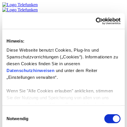
Produkte
TELEFUNKEN
Service
DE
Hinweis:
English
Diese Webseite benutzt Cookies, Plug-Ins und
Lizenzprodukte:
Spamschutzvorrichtungen („Cookies“). Informationen zu
diesen Cookies finden Sie in unseren
Ozongeneratoren
Datenschutzhinweisen
und unter dem Reiter
„Einstellungen verwalten“.
01.07.2024
-
Wenn Sie "Alle Cookies erlauben" anklicken, stimmen
C.M.C. GmbH Holding
Sie der Nutzung und Speicherung von allen von uns
weiterlesen
genutzten Cookies auf Ihrem Gerät und der damit
verbundenen Datenerhebung, Datenverarbeitung,
Einwilligungsauswahl
Produkte
Datennutzung und Datenspeicherung zu.
Notwendig
TV-Geräte
E-Mobilität