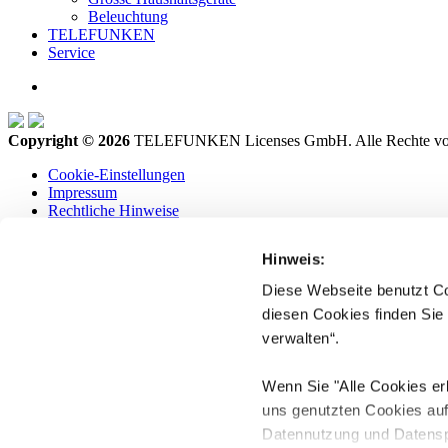
Beleuchtung
TELEFUNKEN
Service
Copyright © 2026
TELEFUNKEN Licenses GmbH. Alle Rechte vor
Cookie-Einstellungen
Impressum
Rechtliche Hinweise
Datenschutz
Hinweis:
Produkte
TV-Geräte
Diese Webseite benutzt Co
E-Mobilität
diesen Cookies finden Sie
Consumer Audio
Grosse Haushaltsgeräte
verwalten“.
Beleuchtung
TELEFUNKEN
Wenn Sie "Alle Cookies er
Service
uns genutzten Cookies au
DE
EN
Datennutzung und Datens