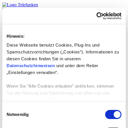
Produkte
TELEFUNKEN
Service
Hinweis:
DE
English
Diese Webseite benutzt Cookies, Plug-Ins und
Spamschutzvorrichtungen („Cookies“). Informationen zu
Lizenzprodukte:
Multicooker
diesen Cookies finden Sie in unseren
Datenschutzhinweisen
und unter dem Reiter
„Einstellungen verwalten“.
01.07.2024
-
VESTEL Ticaret AS
Wenn Sie "Alle Cookies erlauben" anklicken, stimmen
weiterlesen
Sie der Nutzung und Speicherung von allen von uns
genutzten Cookies auf Ihrem Gerät und der damit
verbundenen Datenerhebung, Datenverarbeitung,
Produkte
Einwilligungsauswahl
TV-Geräte
Datennutzung und Datenspeicherung zu.
Notwendig
E-Mobilität
Consumer Audio
Wenn Sie die Verwendung von nicht-erforderlichen
Grosse Haushaltsgeräte