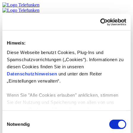
Produkte
TELEFUNKEN
Service
DE
Hinweis:
English
Diese Webseite benutzt Cookies, Plug-Ins und
Lizenzprodukte:
Motoren für
Spamschutzvorrichtungen („Cookies“). Informationen zu
diesen Cookies finden Sie in unseren
E-Bikes
Datenschutzhinweisen
und unter dem Reiter
„Einstellungen verwalten“.
01.07.2024
-
Wenn Sie "Alle Cookies erlauben" anklicken, stimmen
Karcher AG
Sie der Nutzung und Speicherung von allen von uns
weiterlesen
genutzten Cookies auf Ihrem Gerät und der damit
verbundenen Datenerhebung, Datenverarbeitung,
Einwilligungsauswahl
Produkte
Datennutzung und Datenspeicherung zu.
Notwendig
TV-Geräte
E-Mobilität