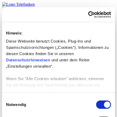
Produkte
TELEFUNKEN
Service
Hinweis:
DE
English
Diese Webseite benutzt Cookies, Plug-Ins und
Spamschutzvorrichtungen („Cookies“). Informationen zu
Länder:
Yemen
diesen Cookies finden Sie in unseren
Datenschutzhinweisen
und unter dem Reiter
„Einstellungen verwalten“.
01.07.2024
-
TELEFUNKEN USA LLC
Wenn Sie "Alle Cookies erlauben" anklicken, stimmen
weiterlesen
Sie der Nutzung und Speicherung von allen von uns
genutzten Cookies auf Ihrem Gerät und der damit
verbundenen Datenerhebung, Datenverarbeitung,
Produkte
Einwilligungsauswahl
TV-Geräte
Datennutzung und Datenspeicherung zu.
Notwendig
E-Mobilität
Consumer Audio
Wenn Sie die Verwendung von nicht-erforderlichen
Grosse Haushaltsgeräte