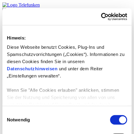
Produkte
TELEFUNKEN
Service
Hinweis:
DE
English
Diese Webseite benutzt Cookies, Plug-Ins und
Spamschutzvorrichtungen („Cookies“). Informationen zu
Länder:
USA
diesen Cookies finden Sie in unseren
Datenschutzhinweisen
und unter dem Reiter
„Einstellungen verwalten“.
01.07.2024
-
TELEFUNKEN USA LLC
Wenn Sie "Alle Cookies erlauben" anklicken, stimmen
weiterlesen
Sie der Nutzung und Speicherung von allen von uns
genutzten Cookies auf Ihrem Gerät und der damit
verbundenen Datenerhebung, Datenverarbeitung,
Produkte
Einwilligungsauswahl
TV-Geräte
Datennutzung und Datenspeicherung zu.
Notwendig
E-Mobilität
Consumer Audio
Wenn Sie die Verwendung von nicht-erforderlichen
Grosse Haushaltsgeräte