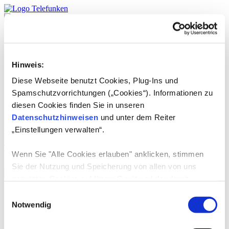
Produkte
TELEFUNKEN
Service
Hinweis:
DE
English
Diese Webseite benutzt Cookies, Plug-Ins und
Spamschutzvorrichtungen („Cookies“). Informationen zu
Länder:
Georgien
diesen Cookies finden Sie in unseren
Datenschutzhinweisen
und unter dem Reiter
„Einstellungen verwalten“.
01.07.2024
-
TELEFUNKEN USA LLC
Wenn Sie "Alle Cookies erlauben" anklicken, stimmen
weiterlesen
Sie der Nutzung und Speicherung von allen von uns
genutzten Cookies auf Ihrem Gerät und der damit
verbundenen Datenerhebung, Datenverarbeitung,
Produkte
Einwilligungsauswahl
TV-Geräte
Datennutzung und Datenspeicherung zu.
Notwendig
E-Mobilität
Consumer Audio
Wenn Sie die Verwendung von nicht-erforderlichen
Grosse Haushaltsgeräte