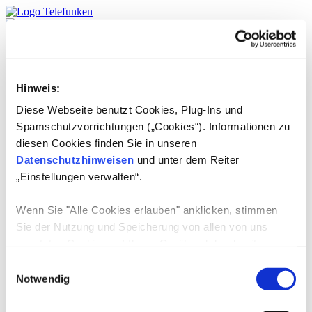
Produkte
TELEFUNKEN
Service
Hinweis:
DE
English
Diese Webseite benutzt Cookies, Plug-Ins und
Spamschutzvorrichtungen („Cookies“). Informationen zu
Länder:
Costa Rica
diesen Cookies finden Sie in unseren
Datenschutzhinweisen
und unter dem Reiter
„Einstellungen verwalten“.
01.07.2024
-
TELEFUNKEN USA LLC
Wenn Sie "Alle Cookies erlauben" anklicken, stimmen
weiterlesen
Sie der Nutzung und Speicherung von allen von uns
genutzten Cookies auf Ihrem Gerät und der damit
verbundenen Datenerhebung, Datenverarbeitung,
Produkte
Einwilligungsauswahl
TV-Geräte
Datennutzung und Datenspeicherung zu.
Notwendig
E-Mobilität
Consumer Audio
Wenn Sie die Verwendung von nicht-erforderlichen
Grosse Haushaltsgeräte