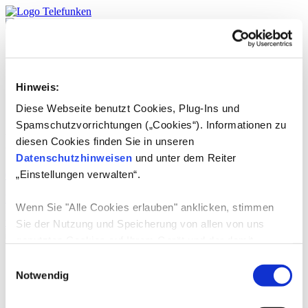
Produkte
TELEFUNKEN
Service
Hinweis:
DE
English
Diese Webseite benutzt Cookies, Plug-Ins und
Spamschutzvorrichtungen („Cookies“). Informationen zu
Länder:
Albanien
diesen Cookies finden Sie in unseren
Datenschutzhinweisen
und unter dem Reiter
„Einstellungen verwalten“.
01.07.2024
-
VESTEL Ticaret AS
Wenn Sie "Alle Cookies erlauben" anklicken, stimmen
weiterlesen
Sie der Nutzung und Speicherung von allen von uns
genutzten Cookies auf Ihrem Gerät und der damit
verbundenen Datenerhebung, Datenverarbeitung,
Produkte
Einwilligungsauswahl
TV-Geräte
Datennutzung und Datenspeicherung zu.
Notwendig
E-Mobilität
Consumer Audio
Wenn Sie die Verwendung von nicht-erforderlichen
Grosse Haushaltsgeräte