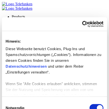
Products
TELEFUNKEN
Service
EN
Deutsch
Hinweis:
Lizenzprodukte:
Dehumidifier
Diese Webseite benutzt Cookies, Plug-Ins und
Spamschutzvorrichtungen („Cookies“). Informationen zu
diesen Cookies finden Sie in unseren
01.07.2024
-
Datenschutzhinweisen
und unter dem Reiter
TOP Trading SRL
„Einstellungen verwalten“.
weiterlesen
01.07.2024
-
Wenn Sie "Alle Cookies erlauben" anklicken, stimmen
Sie der Nutzung und Speicherung von allen von uns
Kiland SA
genutzten Cookies auf Ihrem Gerät und der damit
weiterlesen
verbundenen Datenerhebung, Datenverarbeitung,
Einwilligungsauswahl
Datennutzung und Datenspeicherung zu.
Notwendig