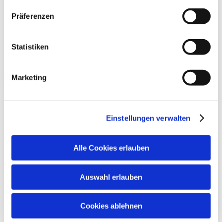
Wenn Sie die Verwendung von nicht-erforderlichen
Consumer Audio
Präferenzen
Large household appliances
Cookies einschränken oder ablehnen möchten, können
Lighting
Sie „Cookies ablehnen“ wählen“ oder Einschränkungen
TELEFUNKEN
und Einstellung Ihrer Datenschutzpräferenzen unter
Service
Statistiken
„Einstellungen verwalten“ vornehmen (mit Ausnahme
unbedingt erforderlicher Cookies).
Marketing
Copyright © 2026
TELEFUNKEN Licenses GmbH. All rights
reserved.
Cookie Settings
Einstellungen verwalten
Legal Notice
Legal information
Privacy Policy
Alle Cookies erlauben
Products
TV sets
E-mobility
Auswahl erlauben
Consumer Audio
Large household appliances
Lighting
Cookies ablehnen
TELEFUNKEN
Service